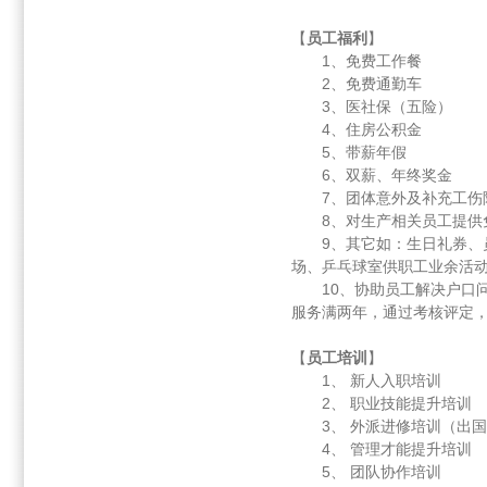
【
员工福利
】
1、免费工作餐
2、免费通勤车
3、医社保（五险）
4、住房公积金
5、带薪年假
6、双薪、年终奖金
7、团体意外及补充
8、对生产相关员工
9、其它如：生日礼券
场、乒乓球室供职工业余
10、协助员工解决户口问
服务满两年，通过考核评
【
员工培训
】
1、 新人入职培训
2、 职业技能提升培
3、 外派进修培训（
4、 管理才能提升培
5、 团队协作培