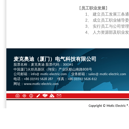
【
员工职业发展
】
1、 建立员工发展三
2、 成立员工职业辅
3、 实行员工与公司
4、 人力资源部及职业
麦克奥迪（厦门）电气科技有限公司
股票名称：麦克奥迪 股票代码：
300341
中国厦门火炬高新区（翔安）产业区舫山南路808号
公司邮箱：
业务邮箱：
info@ motic-electric.com
sales@ motic-electric.com
电话：
传真：
+86 (0)592 5628 287
+86 (0)592 5626 612
网址：
www.motic-electric.com
Copyright © Motic Electric ®.