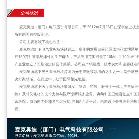
公司概况
麦克奥迪（厦门）电气股份有限公司，于 2012年7月26日在深圳创业
所有制国有控股企业。
公司主要有以下核心业务：
麦克奥迪旗下电气业务板块经过二十多年的发展目前已经成为亚太地区单
产130万件环氧绝缘件的生产能力，产品应用范围涵盖了10kV～1,100
产企业建立了长期稳定的合作关系。公司在产销规模、技术实力和主要经济
麦克奥迪旗下光学业务板块是国内光学显微镜领域的龙头之一，是全球光
决方案领域。在行业中，处于国际领先地位。
麦克奥迪旗下医疗业务板块集研发、制造、销售、服务于一体，主营病理切
统）及相关耗材的技术支持与医疗诊断服务业务。协助中国卫健委创立中国第
家医院，成为国内外知名的远程病理辅助会诊平台。未来该业务将充分利用
设。
麦克奥迪（厦门）电气科技有限公司
股票名称：麦克奥迪 股票代码：
300341