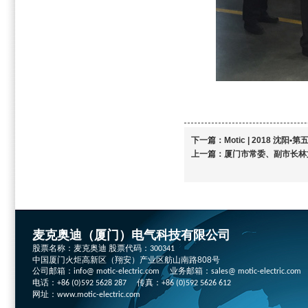
下一篇：
Motic | 2018 
上一篇：
厦门市常委、副市长林
麦克奥迪（厦门）电气科技有限公司
股票名称：麦克奥迪 股票代码：
300341
中国厦门火炬高新区（翔安）产业区舫山南路808号
公司邮箱：
业务邮箱：
info@ motic-electric.com
sales@ motic-electric.com
电话：
传真：
+86 (0)592 5628 287
+86 (0)592 5626 612
网址：
www.motic-electric.com