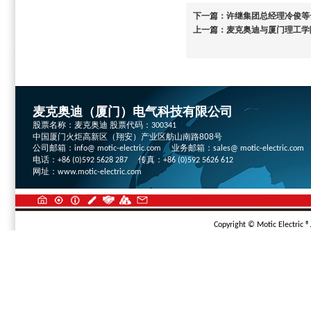
下一篇：
许继集团总经理冷俊等
上一篇：
麦克奥迪与厦门理工学
麦克奥迪（厦门）电气科技有限公司
股票名称：麦克奥迪 股票代码：
300341
中国厦门火炬高新区（翔安）产业区舫山南路808号
公司邮箱：
业务邮箱：
info@ motic-electric.com
sales@ motic-electric.com
电话：
传真：
+86 (0)592 5628 287
+86 (0)592 5626 612
网址：
www.motic-electric.com
Copyright © Motic Electric ®.